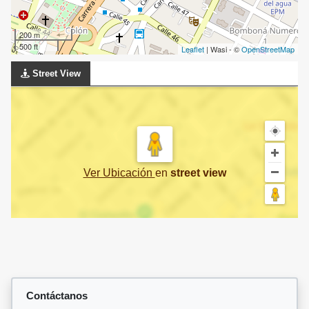
200 m
500 ft
Leaflet
| Wasi - ©
OpenStreetMap
Street View
Ver Ubicación
en
street view
Contáctanos