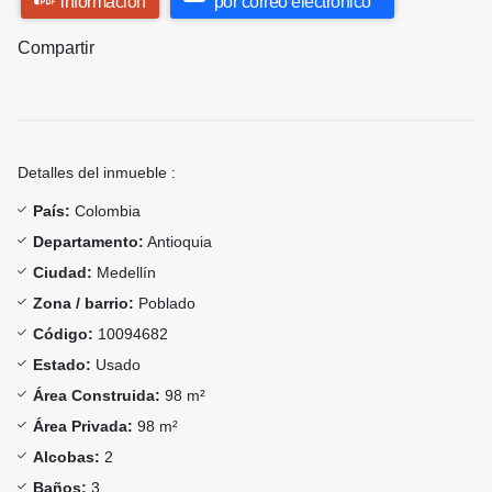
información
por correo electrónico
Compartir
Detalles del inmueble :
País:
Colombia
Departamento:
Antioquia
Ciudad:
Medellín
Zona / barrio:
Poblado
Código:
10094682
Estado:
Usado
Área Construida:
98 m²
Área Privada:
98 m²
Alcobas:
2
Baños:
3