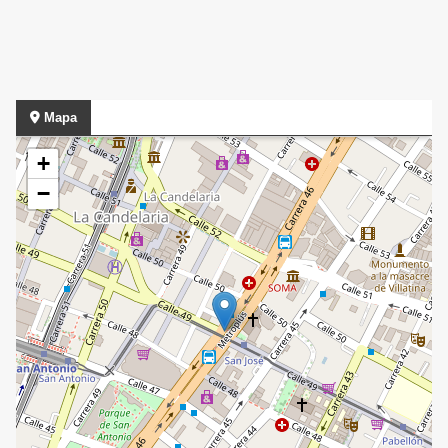
Mapa
+
−