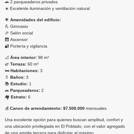
🚗 2 parqueaderos privados
☀️ Excelente iluminación y ventilación natural
🌟
Amenidades del edificio:
💪 Gimnasio
🎉 Salón social
🛗 Ascensor
🔐 Portería y vigilancia
📐
Área interior:
98 m²
🌿
Terraza:
60 m²
🛏️
Habitaciones:
3
🚿
Baños:
3
📚
Estudio:
1
🚗
Parqueaderos:
2
🏘️
Estrato:
6
💰
Canon de arrendamiento:
$7.500.000
mensuales.
Una excelente opción para quienes buscan amplitud, confort y
una ubicación privilegiada en El Poblado, con el valor agregado
de una amplia terraza para disfrutar al máximo.