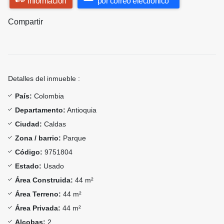
información
por correo electrónico
Compartir
Detalles del inmueble :
País:
Colombia
Departamento:
Antioquia
Ciudad:
Caldas
Zona / barrio:
Parque
Código:
9751804
Estado:
Usado
Área Construida:
44 m²
Área Terreno:
44 m²
Área Privada:
44 m²
Alcobas:
2