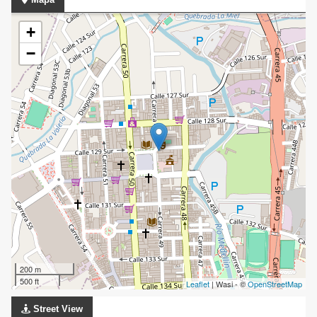
+
−
200 m
500 ft
Leaflet
| Wasi - ©
OpenStreetMap
Street View