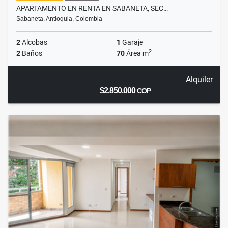
APARTAMENTO EN RENTA EN SABANETA, SEC…
Sabaneta, Antioquia, Colombia
2
Alcobas
1
Garaje
2
2
Baños
70
Área m
Alquiler
$2.850.000
COP