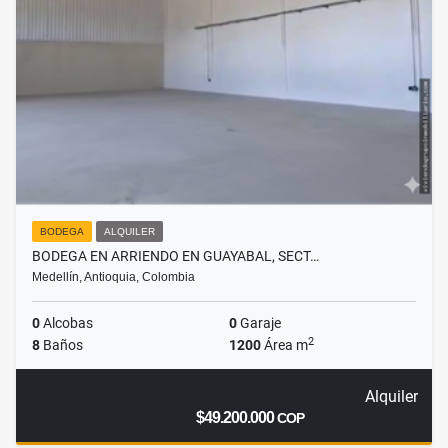
BODEGA
ALQUILER
BODEGA EN ARRIENDO EN GUAYABAL, SECT…
Medellín, Antioquia, Colombia
0
Alcobas
0
Garaje
2
8
Baños
1200
Área m
Alquiler
$49.200.000
COP