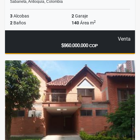
Sabaneta, Antioquia, Colombia
3
Alcobas
2
Garaje
2
2
Baños
140
Área m
Venta
$960.000.000
COP