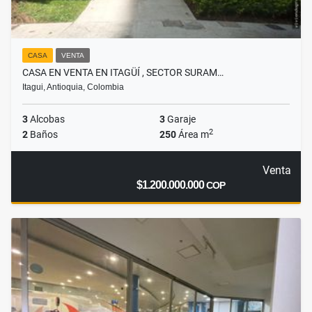
CASA
VENTA
CASA EN VENTA EN ITAGÜÍ , SECTOR SURAM…
Itagui, Antioquia, Colombia
3
Alcobas
3
Garaje
2
2
Baños
250
Área m
Venta
$1.200.000.000
COP