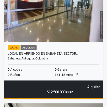
LOCAL
ALQUILER
LOCAL EN ARRIENDO EN SABANETA, SECTOR…
Sabaneta, Antioquia, Colombia
0
Alcobas
0
Garaje
2
0
Baños
141.12
Área m
Alquiler
$12.500.000
COP