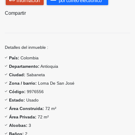
información
por correo electrónico
Compartir
Detalles del inmueble :
País:
Colombia
Departamento:
Antioquia
Ciudad:
Sabaneta
Zona / barrio:
Loma De San José
Código:
9976556
Estado:
Usado
Área Construida:
72 m²
Área Privada:
72 m²
Alcobas:
3
Baños:
2