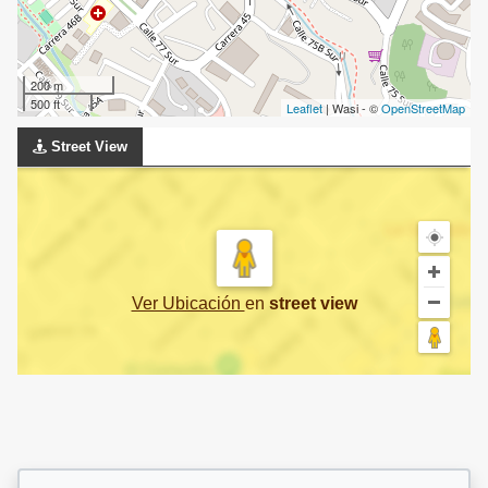
200 m
500 ft
Leaflet
| Wasi - ©
OpenStreetMap
Street View
Ver Ubicación
en
street view