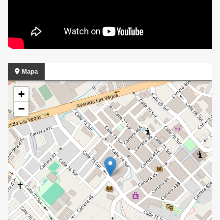
Mapa
+
−