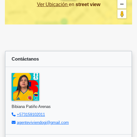
Ver Ubicación
en
street view
Contáctanos
Bibiana Patiño Arenas
+573159102011
agenteviviendogi@gmail.com