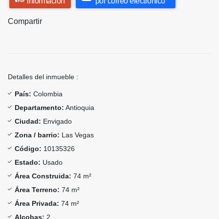
información
por correo electrónico
Compartir
Detalles del inmueble :
País:
Colombia
Departamento:
Antioquia
Ciudad:
Envigado
Zona / barrio:
Las Vegas
Código:
10135326
Estado:
Usado
Área Construida:
74 m²
Área Terreno:
74 m²
Área Privada:
74 m²
Alcobas:
2