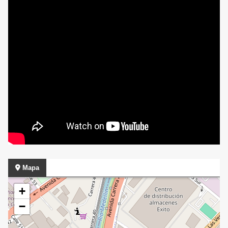
Mapa
+
−