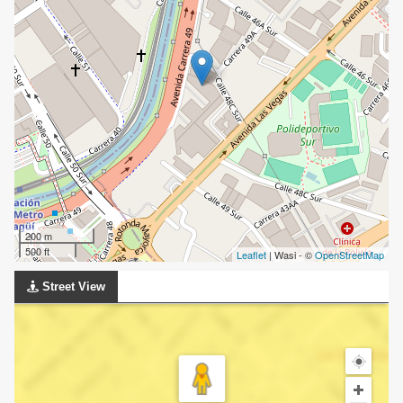
200 m
500 ft
Leaflet
| Wasi - ©
OpenStreetMap
Street View