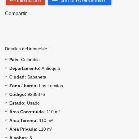
información
por correo electrónico
Compartir
Detalles del inmueble :
País:
Colombia
Departamento:
Antioquia
Ciudad:
Sabaneta
Zona / barrio:
Las Lomitas
Código:
9285876
Estado:
Usado
Área Construida:
110 m²
Área Terreno:
110 m²
Área Privada:
110 m²
Alcobas:
3