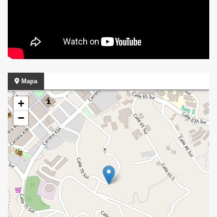
Mapa
+
−