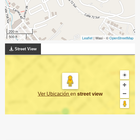
200 m
500 ft
Leaflet
| Wasi - ©
OpenStreetMap
Street View
Ver Ubicación
en
street view