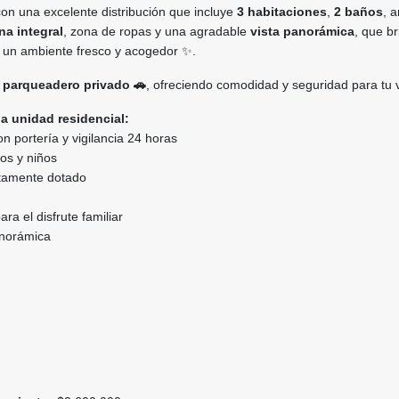
on una excelente distribución que incluye
3 habitaciones
,
2 baños
, 
na integral
, zona de ropas y una agradable
vista panorámica
, que b
y un ambiente fresco y acogedor ✨.
e
parqueadero privado 🚗
, ofreciendo comodidad y seguridad para tu 
a unidad residencial:
n portería y vigilancia 24 horas
tos y niños
tamente dotado
a el disfrute familiar
anorámica