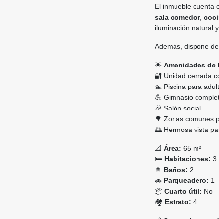
El inmueble cuenta c
sala comedor
,
coci
iluminación natural 
Además, dispone d
🌟
Amenidades de l
🔐 Unidad cerrada co
🏊 Piscina para adul
💪 Gimnasio comple
🎉 Salón social
🌳 Zonas comunes par
🌅 Hermosa vista p
📐
Área:
65 m²
🛏️
Habitaciones:
3
🚿
Baños:
2
🚗
Parqueadero:
1
📦
Cuarto útil:
No
🏘️
Estrato:
4