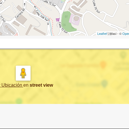
Leaflet
| Wasi - ©
Ope
r Ubicación
en
street view