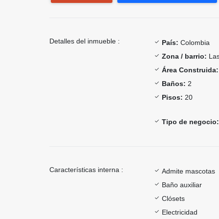
Detalles del inmueble :
País:
Colombia
Zona / barrio:
Las
Área Construida:
Baños:
2
Pisos:
20
Tipo de negocio:
Características interna :
Admite mascotas
Baño auxiliar
Clósets
Electricidad