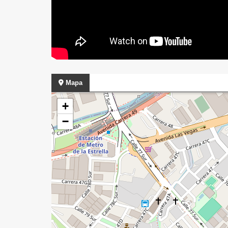
Mapa
+
−