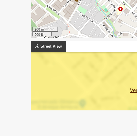
200 m
500 ft
Street View
Ve