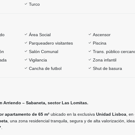
Turco
ado
Área Social
Ascensor
Parqueadero visitantes
Piscina
ón
Salón Comunal
Trans. público cercan
rada
Vigilancia
Zona infantil
Cancha de futbol
Shut de basura
 Arriendo – Sabaneta, sector Las Lomitas.
r apartamento de 65 m²
ubicado en la exclusiva
Unidad Lisboa
, en
neta
, una zona residencial tranquila, segura y de alta valorización, idea
.