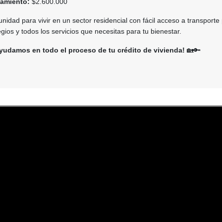
amiento:
$2.600.000
nidad para vivir en un sector residencial con fácil acceso a transporte 
ios y todos los servicios que necesitas para tu bienestar.
yudamos en todo el proceso de tu crédito de vivienda!
🏡🔑