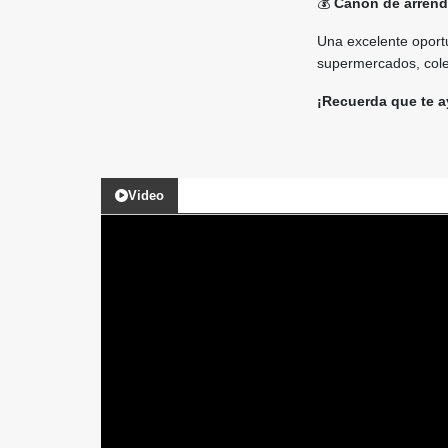
💰
Canon de arrend
Una excelente oportu
supermercados, coleg
¡Recuerda que te a
Video