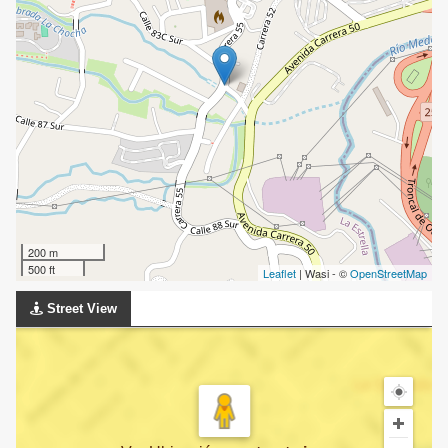
200 m
500 ft
Leaflet
| Wasi - ©
OpenStreetMap
Street View