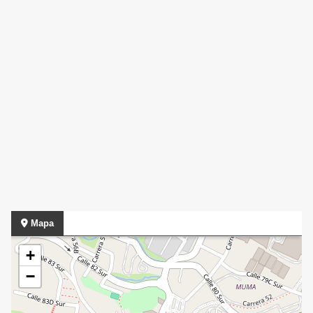
Mapa
+
−