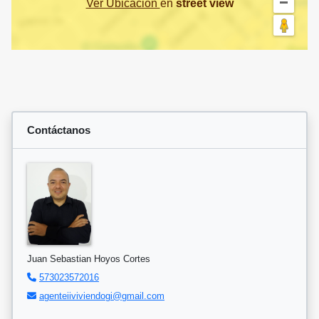
Ver Ubicación
en
street view
Contáctanos
Juan Sebastian Hoyos Cortes
573023572016
agenteiiviviendogi@gmail.com