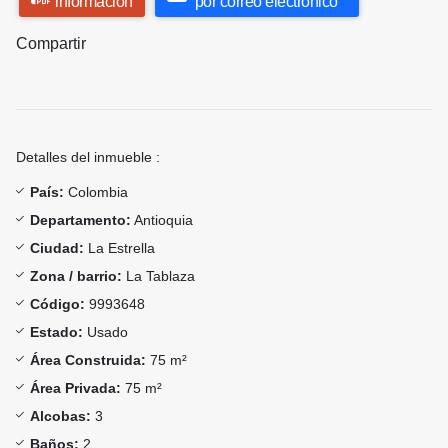
información
por correo electrónico
Compartir
Detalles del inmueble :
País:
Colombia
Departamento:
Antioquia
Ciudad:
La Estrella
Zona / barrio:
La Tablaza
Código:
9993648
Estado:
Usado
Área Construida:
75 m²
Área Privada:
75 m²
Alcobas:
3
Baños:
2