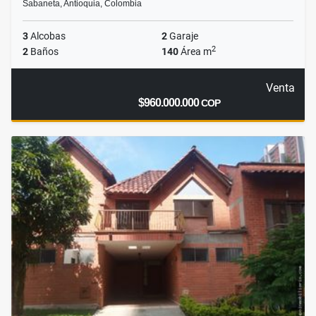
Sabaneta, Antioquia, Colombia
3
Alcobas
2
Garaje
2
2
Baños
140
Área m
Venta
$960.000.000
COP