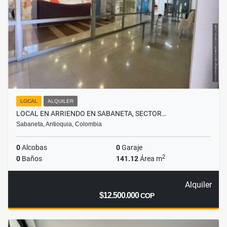
LOCAL
ALQUILER
LOCAL EN ARRIENDO EN SABANETA, SECTOR…
Sabaneta, Antioquia, Colombia
0
Alcobas
0
Garaje
2
0
Baños
141.12
Área m
Alquiler
$12.500.000
COP