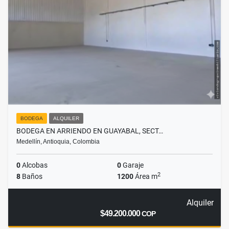
BODEGA
ALQUILER
BODEGA EN ARRIENDO EN GUAYABAL, SECT…
Medellín, Antioquia, Colombia
0
Alcobas
0
Garaje
2
8
Baños
1200
Área m
Alquiler
$49.200.000
COP