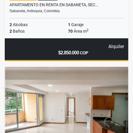
APARTAMENTO EN RENTA EN SABANETA, SEC…
Sabaneta, Antioquia, Colombia
2
Alcobas
1
Garaje
2
2
Baños
70
Área m
Alquiler
$2.850.000
COP