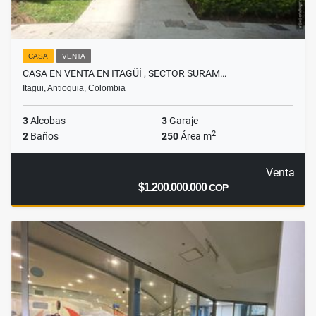
CASA
VENTA
CASA EN VENTA EN ITAGÜÍ , SECTOR SURAM…
Itagui, Antioquia, Colombia
3
Alcobas
3
Garaje
2
2
Baños
250
Área m
Venta
$1.200.000.000
COP