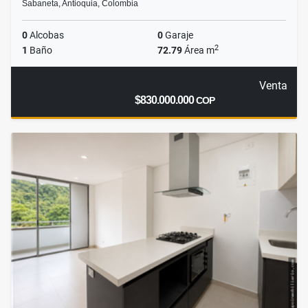
Sabaneta, Antioquia, Colombia
0
Alcobas
0
Garaje
2
1
Baño
72.79
Área m
Venta
$830.000.000
COP