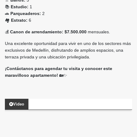
🚿
Baños:
3
📚
Estudio:
1
🚗
Parqueaderos:
2
🏘️
Estrato:
6
💰
Canon de arrendamiento:
$7.500.000
mensuales.
Una excelente oportunidad para vivir en uno de los sectores más
exclusivos de Medellín, disfrutando de amplios espacios, una
terraza privada y una ubicación privilegiada.
¡Contáctanos para agendar tu visita y conocer este
maravilloso apartamento!
🏡✨
Video