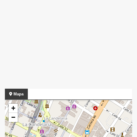
Mapa
+
−