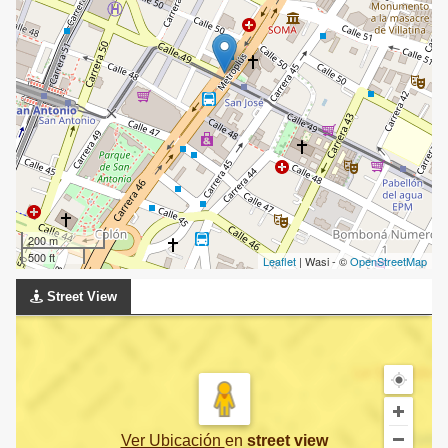
200 m
500 ft
Leaflet
| Wasi - ©
OpenStreetMap
Street View
Ver Ubicación
en
street view