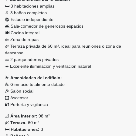
🛏️ 3 habitaciones amplias
🚿 3 baños completos
📚 Estudio independiente
🛋️ Sala-comedor de generosos espacios
🍽️ Cocina integral
🧺 Zona de ropas
🌿 Terraza privada de 60 m², ideal para reuniones o zona de
descanso
🚗 2 parqueaderos privados
☀️ Excelente iluminación y ventilación natural
🌟
Amenidades del edificio:
💪 Gimnasio totalmente dotado
🎉 Salón social
🛗 Ascensor
🔐 Portería y vigilancia
📐
Área interior:
98 m²
🌿
Terraza:
60 m²
🛏️
Habitaciones:
3