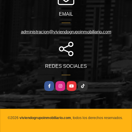
EMAIL
administracion@viviendogrupoinmobiliario.com
REDES SOCIALES
Facebook
Instagram
YouTube
TikTok
©2026
viviendogrupoinmobiliario.com
, todos los derechos reservados.