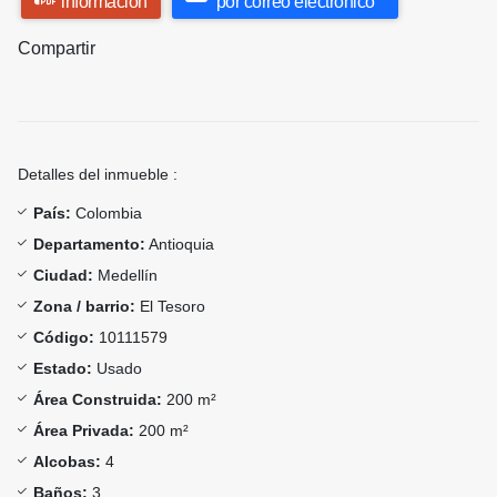
información
por correo electrónico
Compartir
Detalles del inmueble :
País:
Colombia
Departamento:
Antioquia
Ciudad:
Medellín
Zona / barrio:
El Tesoro
Código:
10111579
Estado:
Usado
Área Construida:
200 m²
Área Privada:
200 m²
Alcobas:
4
Baños:
3