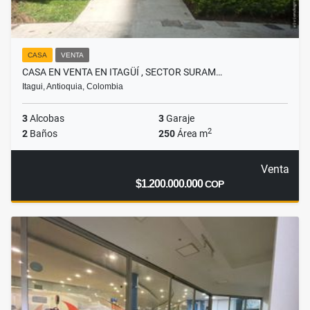
CASA
VENTA
CASA EN VENTA EN ITAGÜÍ , SECTOR SURAM…
Itagui, Antioquia, Colombia
3
Alcobas
3
Garaje
2
2
Baños
250
Área m
Venta
$1.200.000.000
COP