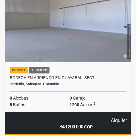
BODEGA
ALQUILER
BODEGA EN ARRIENDO EN GUAYABAL, SECT…
Medellín, Antioquia, Colombia
0
Alcobas
0
Garaje
2
8
Baños
1200
Área m
Alquiler
$49.200.000
COP