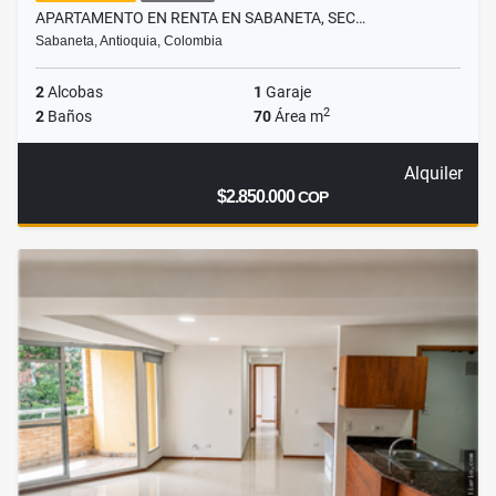
APARTAMENTO EN RENTA EN SABANETA, SEC…
Sabaneta, Antioquia, Colombia
2
Alcobas
1
Garaje
2
2
Baños
70
Área m
Alquiler
$2.850.000
COP