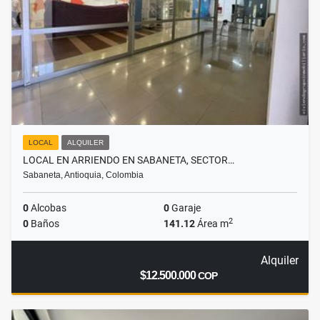
LOCAL
ALQUILER
LOCAL EN ARRIENDO EN SABANETA, SECTOR…
Sabaneta, Antioquia, Colombia
0
Alcobas
0
Garaje
2
0
Baños
141.12
Área m
Alquiler
$12.500.000
COP