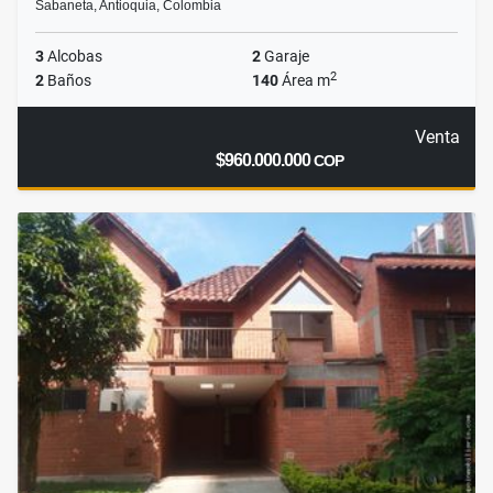
Sabaneta, Antioquia, Colombia
3
Alcobas
2
Garaje
2
2
Baños
140
Área m
Venta
$960.000.000
COP