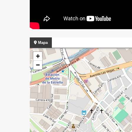
Mapa
+
−