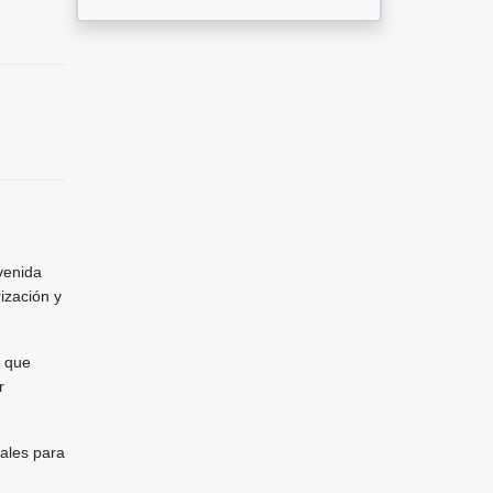
venida
ización y
s que
r
eales para