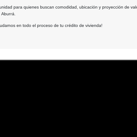
unidad para quienes buscan comodidad, ubicación y proyección de val
e Aburrá.
udamos en todo el proceso de tu crédito de vivienda!