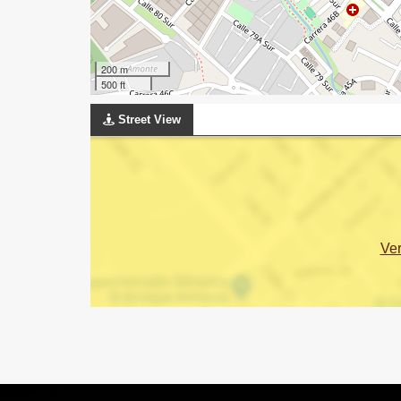
200 m
500 ft
Street View
Ve