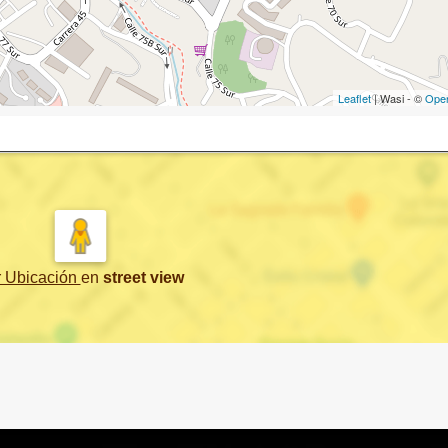
Leaflet
| Wasi - ©
Ope
r Ubicación
en
street view