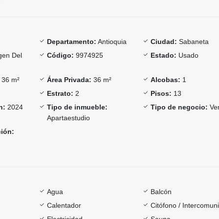
Departamento:
Antioquia
Ciudad:
Sabaneta
gen Del
Código:
9974925
Estado:
Usado
36 m²
Área Privada:
36 m²
Alcobas:
1
Estrato:
2
Pisos:
13
n:
2024
Tipo de inmueble:
Tipo de negocio:
Ve
Apartaestudio
ción:
Agua
Balcón
Calentador
Citófono / Intercomun
Electricidad
Sauna