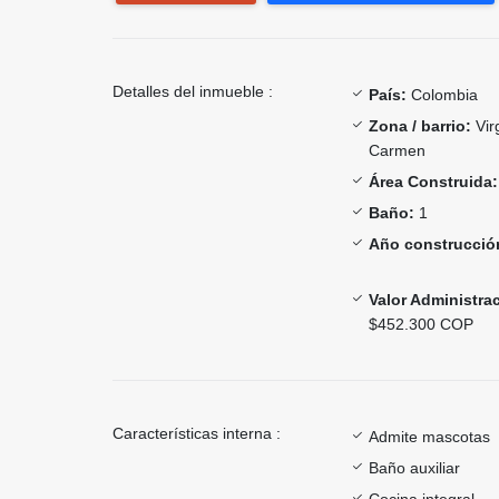
Detalles del inmueble :
País:
Colombia
Zona / barrio:
Vir
Carmen
Área Construida:
Baño:
1
Año construcció
Valor Administra
$452.300 COP
Características interna :
Admite mascotas
Baño auxiliar
Cocina integral