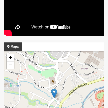
Mapa
+
−