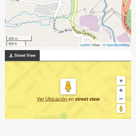
200 m
500 ft
Leaflet
| Wasi - ©
OpenStreetMap
Street View
Ver Ubicación
en
street view